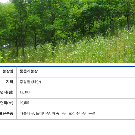
농장명
동문리농장
지역
충청권 (태안)
면적(평)
12,300
면적(㎡)
40,661
보유수종
다릅나무, 들메나무, 때죽나무, 모감주나무, 목련