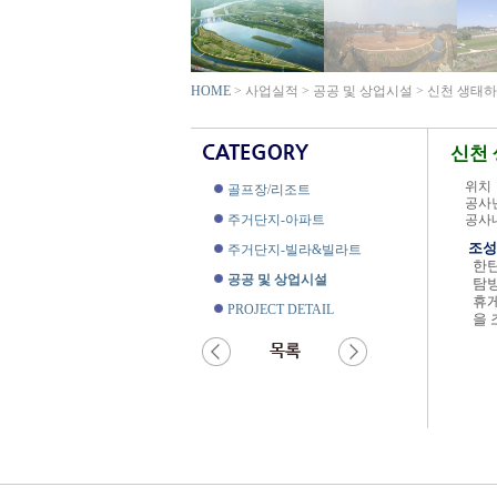
HOME
> 사업실적 > 공공 및 상업시설 > 신천 생태
신천
위치
골프장/리조트
공사
주거단지-아파트
공사
조성
주거단지-빌라&빌라트
한탄
공공 및 상업시설
탐
휴게
PROJECT DETAIL
을