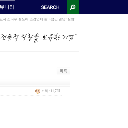
원묘지 소나무 절도해 조경업체 팔아넘긴 일당 ‘실형’
조회 : 11,725