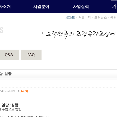
HOME
> 커뮤니티 > 조경뉴스 > 공
 ‘실형’
6&thread=09r03
[4459]
일당 '실형'
한 수법으로 범행